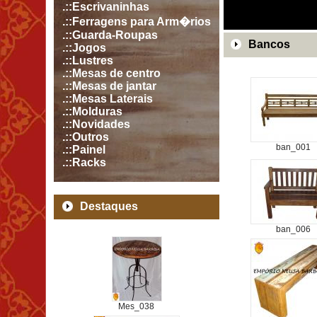
.::Escrivaninhas
.::Ferragens para Arm�rios
.::Guarda-Roupas
Bancos
.::Jogos
.::Lustres
.::Mesas de centro
.::Mesas de jantar
.::Mesas Laterais
.::Molduras
.::Novidades
.::Outros
ban_001
.::Painel
.::Racks
Destaques
ban_006
Mes_038