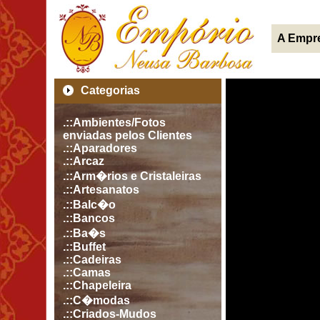
A Empr
Categorias
.::Ambientes/Fotos
enviadas pelos Clientes
.::Aparadores
.::Arcaz
.::Arm�rios e Cristaleiras
.::Artesanatos
.::Balc�o
.::Bancos
.::Ba�s
.::Buffet
.::Cadeiras
.::Camas
.::Chapeleira
.::C�modas
.::Criados-Mudos