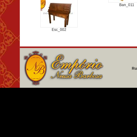
Ban_011
Esc_002
Ru