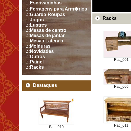
.::Escrivaninhas
.::Ferragens para Arm�rios
.::Guarda-Roupas
Racks
.::Jogos
.::Lustres
.::Mesas de centro
.::Mesas de jantar
.::Mesas Laterais
.::Molduras
.::Novidades
.::Outros
Rac_001
.::Painel
.::Racks
Destaques
Rac_006
Rac_011
Ban_019