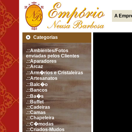
A Empr
Categorias
.::Ambientes/Fotos
enviadas pelos Clientes
.::Aparadores
.::Arcaz
.::Arm�rios e Cristaleiras
.::Artesanatos
.::Balc�o
.::Bancos
.::Ba�s
.::Buffet
.::Cadeiras
.::Camas
.::Chapeleira
.::C�modas
.::Criados-Mudos