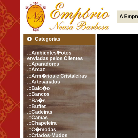
A Empr
Categorias
.::Ambientes/Fotos
enviadas pelos Clientes
.::Aparadores
.::Arcaz
.::Arm�rios e Cristaleiras
.::Artesanatos
.::Balc�o
.::Bancos
.::Ba�s
.::Buffet
.::Cadeiras
.::Camas
.::Chapeleira
.::C�modas
.::Criados-Mudos