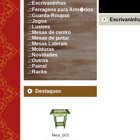
.::Escrivaninhas
.::Ferragens para Arm�rios
.::Guarda-Roupas
Escrivaninh
.::Jogos
.::Lustres
.::Mesas de centro
.::Mesas de jantar
.::Mesas Laterais
.::Molduras
.::Novidades
.::Outros
.::Painel
.::Racks
Destaques
Mesl_003