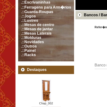
.::Escrivaninhas
.::Ferragens para Arm�rios
.::Guarda-Roupas
Bancos / Ba
.::Jogos
.::Lustres
.::Mesas de centro
Refer�n
.::Mesas de jantar
.::Mesas Laterais
.::Molduras
.::Novidades
.::Outros
.::Painel
.::Racks
Banco 
Destaques
Chap_002