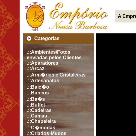
A Empr
Categorias
.::Ambientes/Fotos
enviadas pelos Clientes
.::Aparadores
.::Arcaz
.::Arm�rios e Cristaleiras
.::Artesanatos
.::Balc�o
.::Bancos
.::Ba�s
.::Buffet
.::Cadeiras
.::Camas
.::Chapeleira
.::C�modas
.::Criados-Mudos