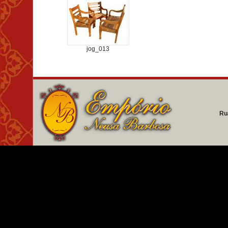
jog_013
Ru