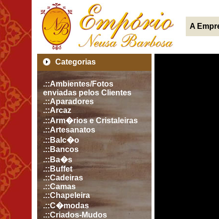
A Empr
Categorias
.::Ambientes/Fotos
enviadas pelos Clientes
.::Aparadores
.::Arcaz
.::Arm�rios e Cristaleiras
.::Artesanatos
.::Balc�o
.::Bancos
.::Ba�s
.::Buffet
.::Cadeiras
.::Camas
.::Chapeleira
.::C�modas
.::Criados-Mudos