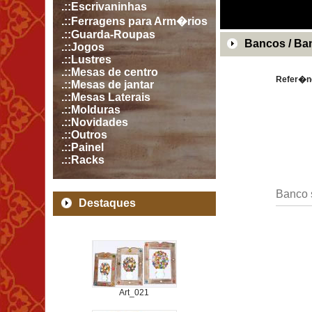
.::Escrivaninhas
.::Ferragens para Arm�rios
.::Guarda-Roupas
Bancos / Ba
.::Jogos
.::Lustres
.::Mesas de centro
Refer�n
.::Mesas de jantar
.::Mesas Laterais
.::Molduras
.::Novidades
.::Outros
.::Painel
.::Racks
Banco 
Destaques
Art_021