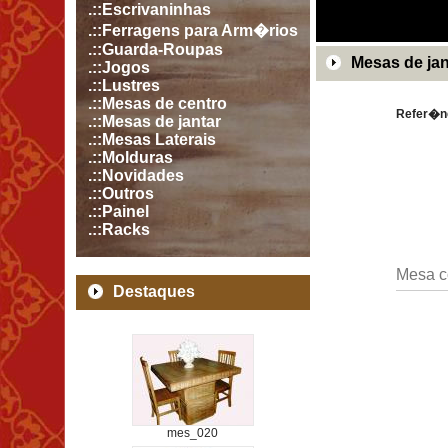
.::Escrivaninhas
.::Ferragens para Arm�rios
.::Guarda-Roupas
Mesas de jan
.::Jogos
.::Lustres
.::Mesas de centro
Refer�n
.::Mesas de jantar
.::Mesas Laterais
.::Molduras
.::Novidades
.::Outros
.::Painel
.::Racks
Mesa c
Destaques
mes_020