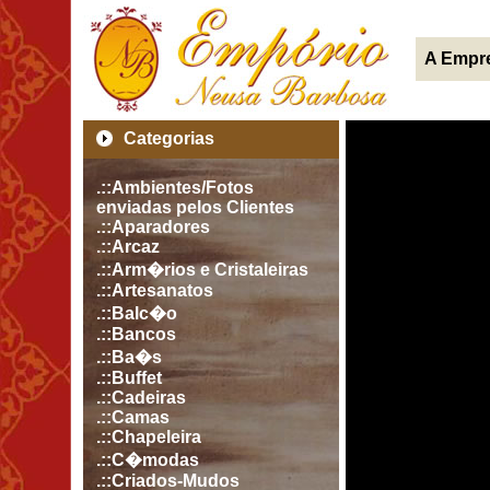
A Empr
Categorias
.::Ambientes/Fotos
enviadas pelos Clientes
.::Aparadores
.::Arcaz
.::Arm�rios e Cristaleiras
.::Artesanatos
.::Balc�o
.::Bancos
.::Ba�s
.::Buffet
.::Cadeiras
.::Camas
.::Chapeleira
.::C�modas
.::Criados-Mudos