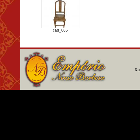
cad_005
Ru