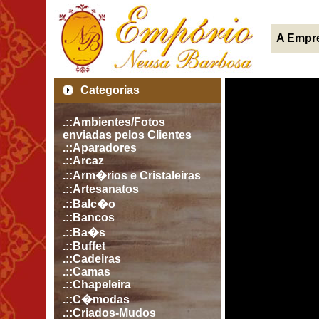
A Empr
Categorias
.::Ambientes/Fotos
enviadas pelos Clientes
.::Aparadores
.::Arcaz
.::Arm�rios e Cristaleiras
.::Artesanatos
.::Balc�o
.::Bancos
.::Ba�s
.::Buffet
.::Cadeiras
.::Camas
.::Chapeleira
.::C�modas
.::Criados-Mudos