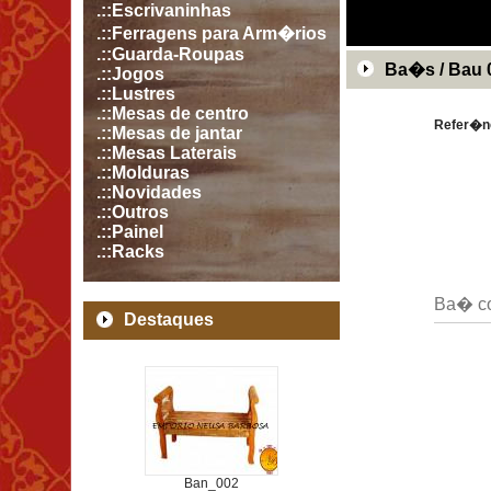
.::Escrivaninhas
.::Ferragens para Arm�rios
.::Guarda-Roupas
Ba�s / Bau 
.::Jogos
.::Lustres
.::Mesas de centro
Refer�n
.::Mesas de jantar
.::Mesas Laterais
.::Molduras
.::Novidades
.::Outros
.::Painel
.::Racks
Ba� co
Destaques
Ban_002