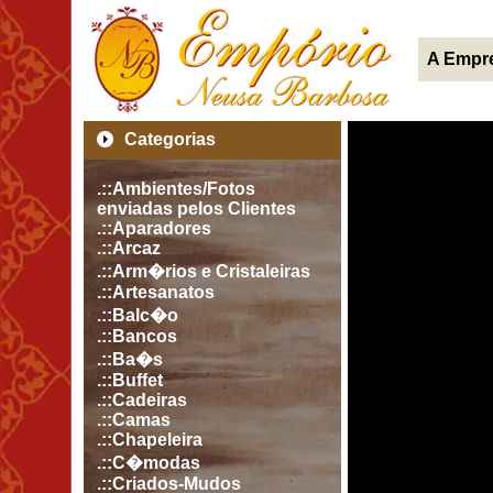
A Empr
Categorias
.::Ambientes/Fotos
enviadas pelos Clientes
.::Aparadores
.::Arcaz
.::Arm�rios e Cristaleiras
.::Artesanatos
.::Balc�o
.::Bancos
.::Ba�s
.::Buffet
.::Cadeiras
.::Camas
.::Chapeleira
.::C�modas
.::Criados-Mudos