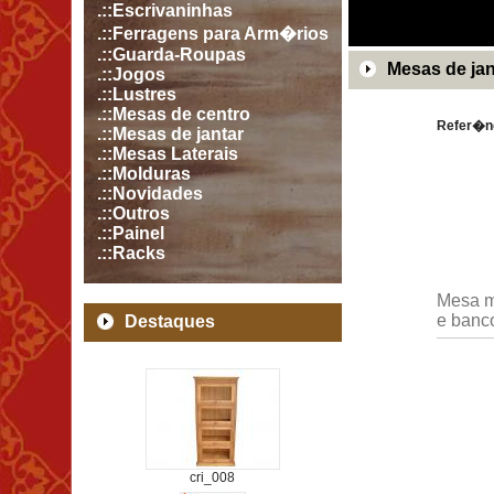
.::Escrivaninhas
.::Ferragens para Arm�rios
.::Guarda-Roupas
Mesas de jan
.::Jogos
.::Lustres
.::Mesas de centro
Refer�n
.::Mesas de jantar
.::Mesas Laterais
.::Molduras
.::Novidades
.::Outros
.::Painel
.::Racks
Mesa m
e banc
Destaques
cri_008