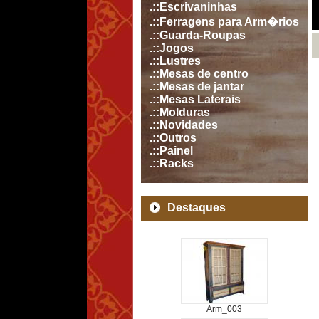
.::Escrivaninhas
.::Ferragens para Arm�rios
.::Guarda-Roupas
.::Jogos
.::Lustres
.::Mesas de centro
.::Mesas de jantar
.::Mesas Laterais
.::Molduras
.::Novidades
.::Outros
.::Painel
.::Racks
Destaques
Arm_003