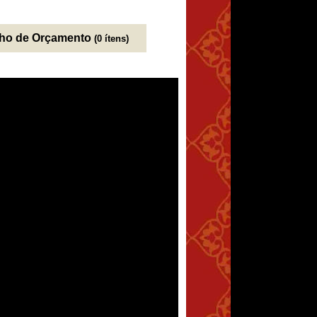
nho de Orçamento
(0 ítens)