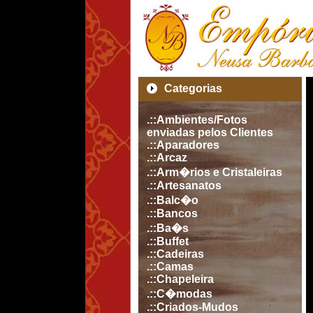
Categorias
.::Ambientes/Fotos
enviadas pelos Clientes
.::Aparadores
.::Arcaz
.::Arm�rios e Cristaleiras
.::Artesanatos
.::Balc�o
.::Bancos
.::Ba�s
.::Buffet
.::Cadeiras
.::Camas
.::Chapeleira
.::C�modas
.::Criados-Mudos