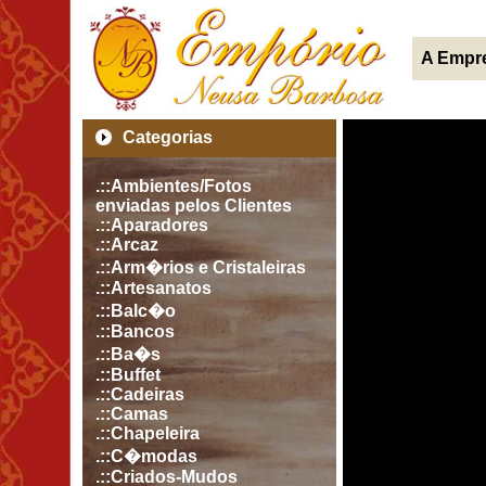
A Empr
Categorias
.::Ambientes/Fotos
enviadas pelos Clientes
.::Aparadores
.::Arcaz
.::Arm�rios e Cristaleiras
.::Artesanatos
.::Balc�o
.::Bancos
.::Ba�s
.::Buffet
.::Cadeiras
.::Camas
.::Chapeleira
.::C�modas
.::Criados-Mudos