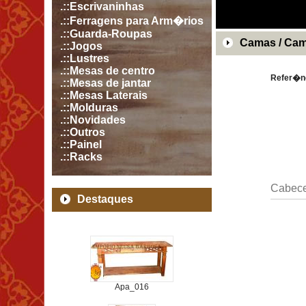
.::Escrivaninhas
.::Ferragens para Arm�rios
.::Guarda-Roupas
Camas / Ca
.::Jogos
.::Lustres
.::Mesas de centro
Refer�n
.::Mesas de jantar
.::Mesas Laterais
.::Molduras
.::Novidades
.::Outros
.::Painel
.::Racks
Cabece
Destaques
Apa_016