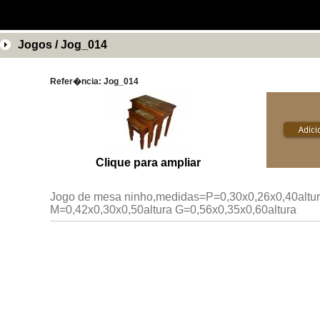
Jogos / Jog_014
Refer�ncia: Jog_014
Clique para ampliar
Jogo de mesa ninho,medidas=P=0,30x0,26x0,40altu
M=0,42x0,30x0,50altura G=0,56x0,35x0,60altura