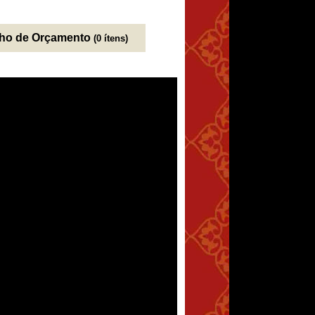
nho de Orçamento
(0 ítens)