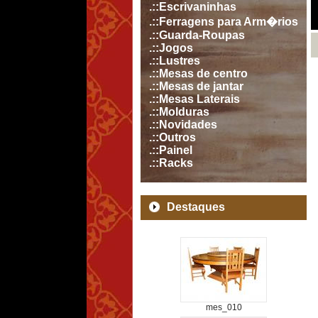
.::Escrivaninhas
.::Ferragens para Arm�rios
.::Guarda-Roupas
.::Jogos
.::Lustres
.::Mesas de centro
.::Mesas de jantar
.::Mesas Laterais
.::Molduras
.::Novidades
.::Outros
.::Painel
.::Racks
Destaques
mes_010