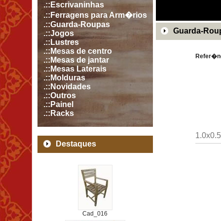
.::Escrivaninhas
.::Ferragens para Arm�rios
.::Guarda-Roupas
Guarda-Roup
.::Jogos
.::Lustres
.::Mesas de centro
Refer�n
.::Mesas de jantar
.::Mesas Laterais
.::Molduras
.::Novidades
.::Outros
.::Painel
.::Racks
1.0x0.5
Destaques
Cad_016