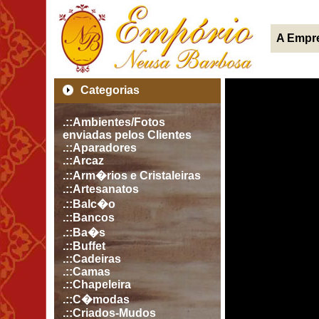
A Empr
Categorias
.::Ambientes/Fotos
enviadas pelos Clientes
.::Aparadores
.::Arcaz
.::Arm�rios e Cristaleiras
.::Artesanatos
.::Balc�o
.::Bancos
.::Ba�s
.::Buffet
.::Cadeiras
.::Camas
.::Chapeleira
.::C�modas
.::Criados-Mudos