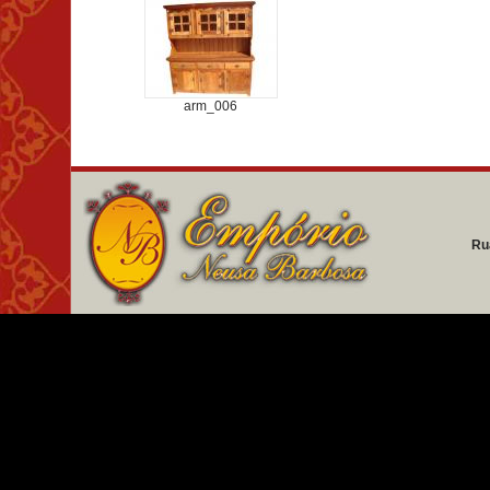
arm_006
Ru