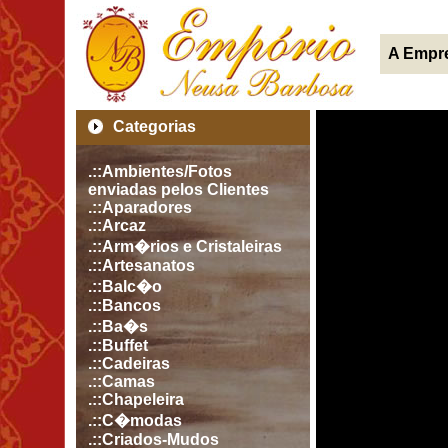
A Empr
Categorias
.::Ambientes/Fotos
enviadas pelos Clientes
.::Aparadores
.::Arcaz
.::Arm�rios e Cristaleiras
.::Artesanatos
.::Balc�o
.::Bancos
.::Ba�s
.::Buffet
.::Cadeiras
.::Camas
.::Chapeleira
.::C�modas
.::Criados-Mudos