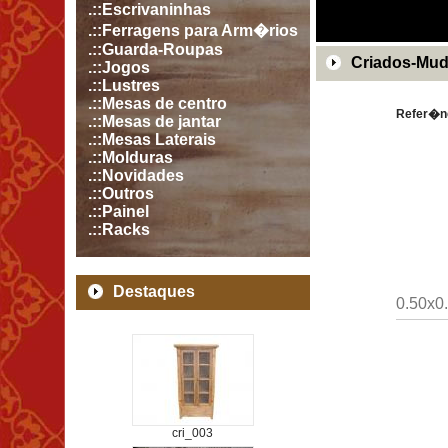
.::Escrivaninhas
.::Ferragens para Arm�rios
.::Guarda-Roupas
Criados-Mud
.::Jogos
.::Lustres
.::Mesas de centro
Refer�n
.::Mesas de jantar
.::Mesas Laterais
.::Molduras
.::Novidades
.::Outros
.::Painel
.::Racks
Destaques
0.50x0
cri_003