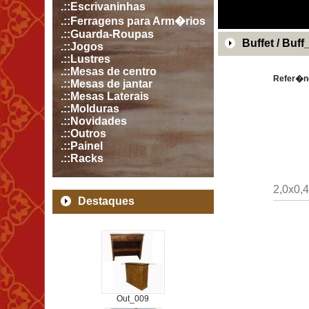
.::Escrivaninhas
.::Ferragens para Arm�rios
.::Guarda-Roupas
Buffet / Buff
.::Jogos
.::Lustres
.::Mesas de centro
Refer�nc
.::Mesas de jantar
.::Mesas Laterais
.::Molduras
.::Novidades
.::Outros
.::Painel
.::Racks
2,0x0,
Destaques
Out_009