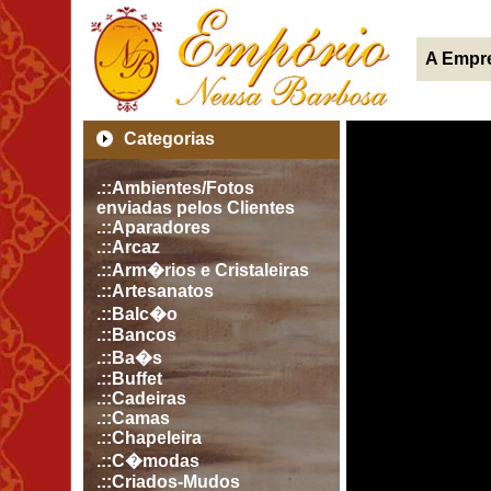
A Empr
Categorias
.::Ambientes/Fotos
enviadas pelos Clientes
.::Aparadores
.::Arcaz
.::Arm�rios e Cristaleiras
.::Artesanatos
.::Balc�o
.::Bancos
.::Ba�s
.::Buffet
.::Cadeiras
.::Camas
.::Chapeleira
.::C�modas
.::Criados-Mudos