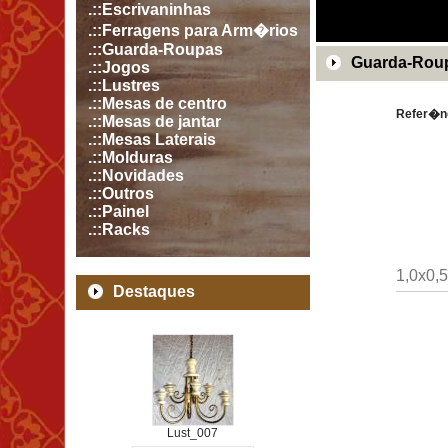
.::Escrivaninhas
.::Ferragens para Arm�rios
.::Guarda-Roupas
Guarda-Roup
.::Jogos
.::Lustres
.::Mesas de centro
Refer�n
.::Mesas de jantar
.::Mesas Laterais
.::Molduras
.::Novidades
.::Outros
.::Painel
.::Racks
1,0x0,5
Destaques
Lust_007