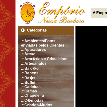
A Empr
Categorias
.::Ambientes/Fotos
enviadas pelos Clientes
.::Aparadores
.::Arcaz
.::Arm�rios e Cristaleiras
.::Artesanatos
.::Balc�o
.::Bancos
.::Ba�s
.::Buffet
.::Cadeiras
.::Camas
.::Chapeleira
.::C�modas
.::Criados-Mudos