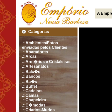
A Empr
Categorias
.::Ambientes/Fotos
enviadas pelos Clientes
.::Aparadores
.::Arcaz
.::Arm�rios e Cristaleiras
.::Artesanatos
.::Balc�o
.::Bancos
.::Ba�s
.::Buffet
.::Cadeiras
.::Camas
.::Chapeleira
.::C�modas
.::Criados-Mudos