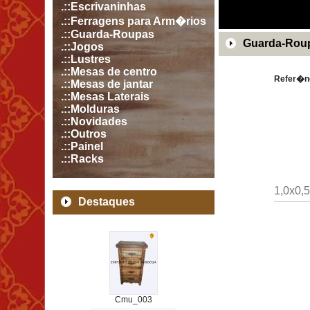
.::Escrivaninhas
.::Ferragens para Arm�rios
.::Guarda-Roupas
Guarda-Roup
.::Jogos
.::Lustres
.::Mesas de centro
Refer�n
.::Mesas de jantar
.::Mesas Laterais
.::Molduras
.::Novidades
.::Outros
.::Painel
.::Racks
1,0x0,5
Destaques
Cmu_003