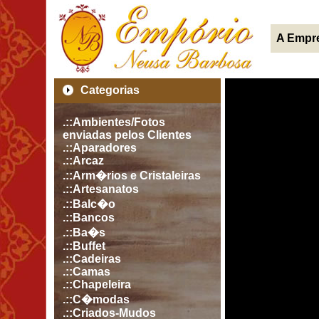
A Empr
Categorias
.::Ambientes/Fotos
enviadas pelos Clientes
.::Aparadores
.::Arcaz
.::Arm�rios e Cristaleiras
.::Artesanatos
.::Balc�o
.::Bancos
.::Ba�s
.::Buffet
.::Cadeiras
.::Camas
.::Chapeleira
.::C�modas
.::Criados-Mudos