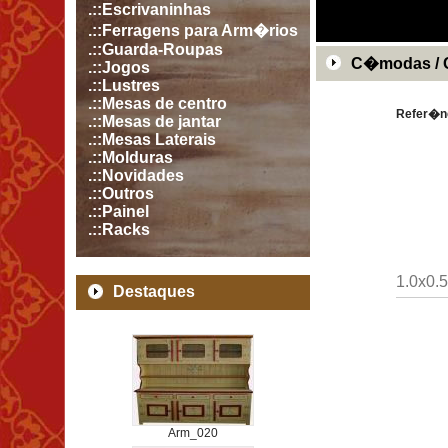
.::Escrivaninhas
.::Ferragens para Arm�rios
.::Guarda-Roupas
C�modas / 
.::Jogos
.::Lustres
.::Mesas de centro
Refer�n
.::Mesas de jantar
.::Mesas Laterais
.::Molduras
.::Novidades
.::Outros
.::Painel
.::Racks
1.0x0.5
Destaques
Arm_020