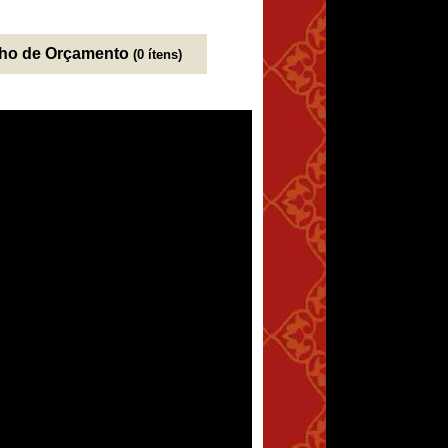
nho de Orçamento
(0 ítens)