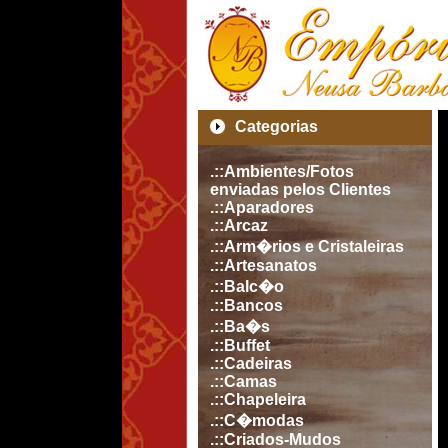
Categorias
.::Ambientes/Fotos
enviadas pelos Clientes
.::Aparadores
.::Arcaz
.::Arm�rios e Cristaleiras
.::Artesanatos
.::Balc�o
.::Bancos
.::Ba�s
.::Buffet
.::Cadeiras
.::Camas
.::Chapeleira
.::C�modas
.::Criados-Mudos