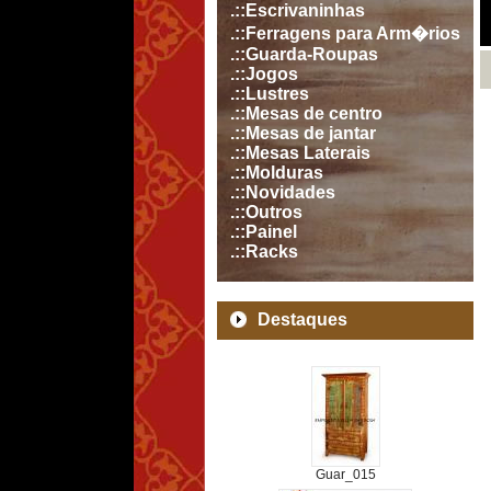
.::Escrivaninhas
.::Ferragens para Arm�rios
.::Guarda-Roupas
.::Jogos
.::Lustres
.::Mesas de centro
.::Mesas de jantar
.::Mesas Laterais
.::Molduras
.::Novidades
.::Outros
.::Painel
.::Racks
Destaques
Guar_015