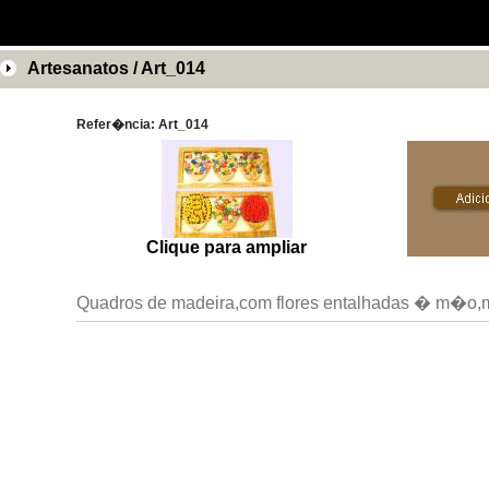
Artesanatos / Art_014
Refer�ncia: Art_014
Clique para ampliar
Quadros de madeira,com flores entalhadas � m�o,m