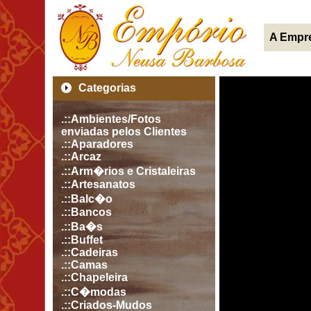
A Empr
Categorias
.::Ambientes/Fotos
enviadas pelos Clientes
.::Aparadores
.::Arcaz
.::Arm�rios e Cristaleiras
.::Artesanatos
.::Balc�o
.::Bancos
.::Ba�s
.::Buffet
.::Cadeiras
.::Camas
.::Chapeleira
.::C�modas
.::Criados-Mudos