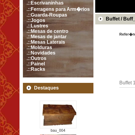
.::Escrivaninhas
.::Ferragens para Arm�rios
.::Guarda-Roupas
Buffet / Buff
.::Jogos
.::Lustres
.::Mesas de centro
Refer�nc
.::Mesas de jantar
.::Mesas Laterais
.::Molduras
.::Novidades
.::Outros
.::Painel
.::Racks
Buffet 
Destaques
bau_004