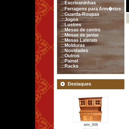
.::Escrivaninhas
.::Ferragens para Arm�rios
.::Guarda-Roupas
.::Jogos
.::Lustres
.::Mesas de centro
.::Mesas de jantar
.::Mesas Laterais
.::Molduras
.::Novidades
.::Outros
.::Painel
.::Racks
Destaques
arm_006