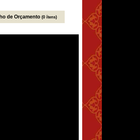
nho de Orçamento
(0 ítens)