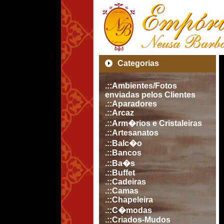
Categorias
.::Ambientes/Fotos
enviadas pelos Clientes
.::Aparadores
.::Arcaz
.::Arm�rios e Cristaleiras
.::Artesanatos
.::Balc�o
.::Bancos
.::Ba�s
.::Buffet
.::Cadeiras
.::Camas
.::Chapeleira
.::C�modas
.::Criados-Mudos