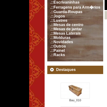
.::Escrivaninhas
.::Ferragens para Arm�rios
.::Guarda-Roupas
.::Jogos
.::Lustres
.::Mesas de centro
.::Mesas de jantar
.::Mesas Laterais
.::Molduras
.::Novidades
.::Outros
.::Painel
.::Racks
Destaques
Bau_010