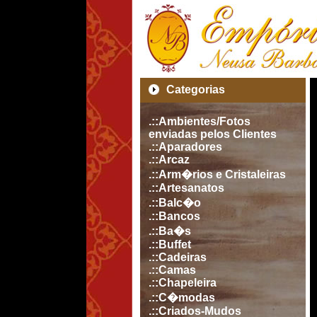
Categorias
.::Ambientes/Fotos
enviadas pelos Clientes
.::Aparadores
.::Arcaz
.::Arm�rios e Cristaleiras
.::Artesanatos
.::Balc�o
.::Bancos
.::Ba�s
.::Buffet
.::Cadeiras
.::Camas
.::Chapeleira
.::C�modas
.::Criados-Mudos