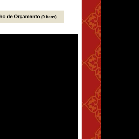
nho de Orçamento
(0 ítens)