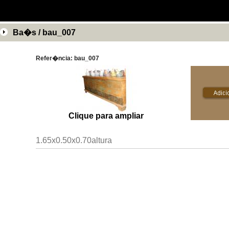
Ba�s / bau_007
Refer�ncia: bau_007
Clique para ampliar
1.65x0.50x0.70altura