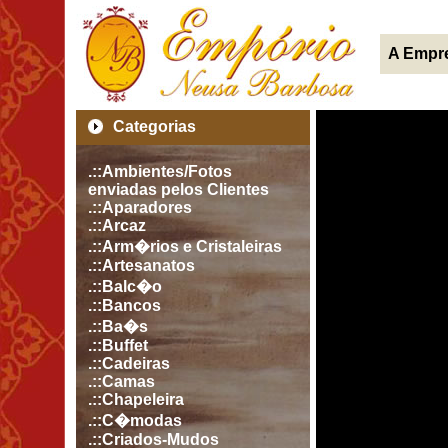
A Empr
Categorias
.::Ambientes/Fotos
enviadas pelos Clientes
.::Aparadores
.::Arcaz
.::Arm�rios e Cristaleiras
.::Artesanatos
.::Balc�o
.::Bancos
.::Ba�s
.::Buffet
.::Cadeiras
.::Camas
.::Chapeleira
.::C�modas
.::Criados-Mudos