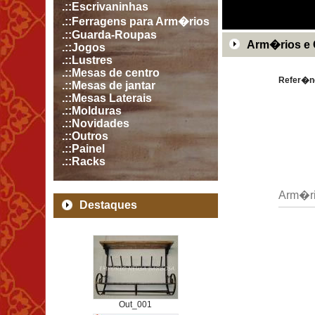
.::Escrivaninhas
.::Ferragens para Arm�rios
.::Guarda-Roupas
Arm�rios e C
.::Jogos
.::Lustres
.::Mesas de centro
Refer�n
.::Mesas de jantar
.::Mesas Laterais
.::Molduras
.::Novidades
.::Outros
.::Painel
.::Racks
Arm�ri
Destaques
Out_001