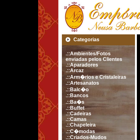
Categorias
.::Ambientes/Fotos
enviadas pelos Clientes
.::Aparadores
.::Arcaz
.::Arm�rios e Cristaleiras
.::Artesanatos
.::Balc�o
.::Bancos
.::Ba�s
.::Buffet
.::Cadeiras
.::Camas
.::Chapeleira
.::C�modas
.::Criados-Mudos