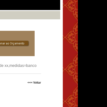
 de xx,medidas=banco
<<< Voltar