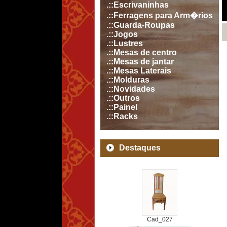
.::Escrivaninhas
.::Ferragens para Arm�rios
.::Guarda-Roupas
.::Jogos
.::Lustres
.::Mesas de centro
.::Mesas de jantar
.::Mesas Laterais
.::Molduras
.::Novidades
.::Outros
.::Painel
.::Racks
Destaques
Cad_027