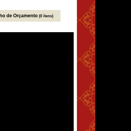
nho de Orçamento
(0 ítens)