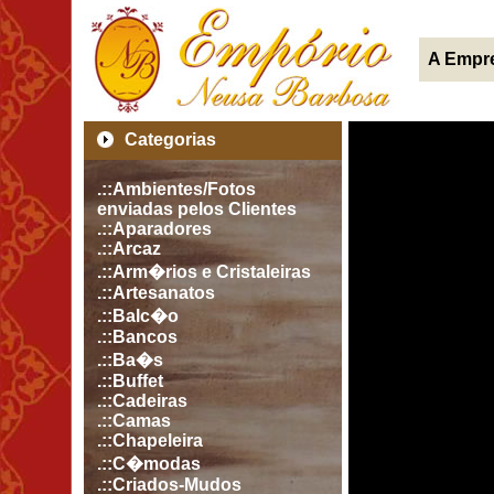
A Empr
Categorias
.::Ambientes/Fotos
enviadas pelos Clientes
.::Aparadores
.::Arcaz
.::Arm�rios e Cristaleiras
.::Artesanatos
.::Balc�o
.::Bancos
.::Ba�s
.::Buffet
.::Cadeiras
.::Camas
.::Chapeleira
.::C�modas
.::Criados-Mudos