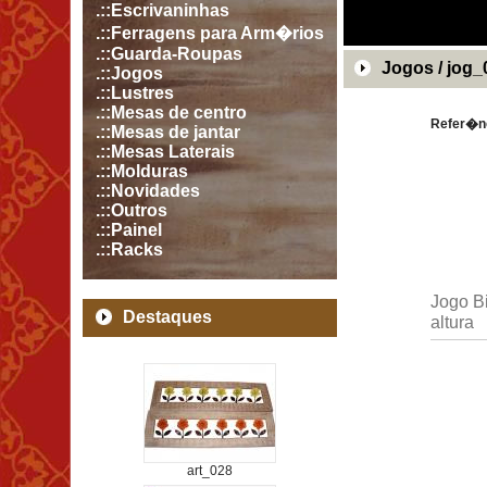
.::Escrivaninhas
.::Ferragens para Arm�rios
.::Guarda-Roupas
Jogos / jog_
.::Jogos
.::Lustres
.::Mesas de centro
Refer�nc
.::Mesas de jantar
.::Mesas Laterais
.::Molduras
.::Novidades
.::Outros
.::Painel
.::Racks
Jogo B
Destaques
altura
art_028