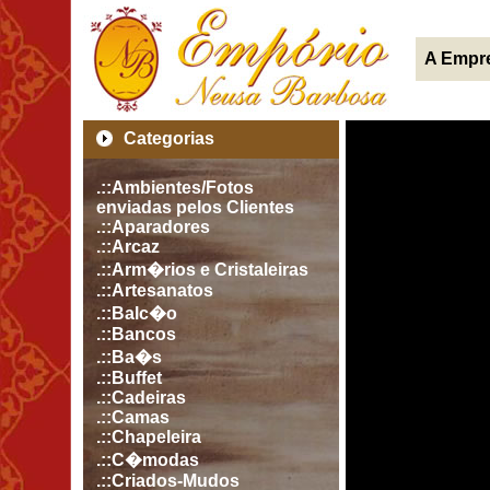
A Empr
Categorias
.::Ambientes/Fotos
enviadas pelos Clientes
.::Aparadores
.::Arcaz
.::Arm�rios e Cristaleiras
.::Artesanatos
.::Balc�o
.::Bancos
.::Ba�s
.::Buffet
.::Cadeiras
.::Camas
.::Chapeleira
.::C�modas
.::Criados-Mudos