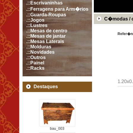
.::Escrivaninhas
.::Ferragens para Arm�rios
.::Guarda-Roupas
C�modas / 
.::Jogos
.::Lustres
.::Mesas de centro
Refer�n
.::Mesas de jantar
.::Mesas Laterais
.::Molduras
.::Novidades
.::Outros
.::Painel
.::Racks
1.20x0.
Destaques
bau_003