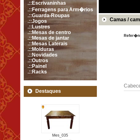
.::Escrivaninhas
.::Ferragens para Arm�rios
.::Guarda-Roupas
Camas / ca
.::Jogos
.::Lustres
.::Mesas de centro
Refer�n
.::Mesas de jantar
.::Mesas Laterais
.::Molduras
.::Novidades
.::Outros
.::Painel
.::Racks
Cabece
Destaques
Mes_035