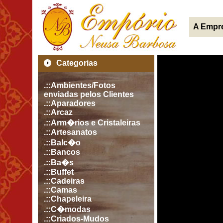
A Empr
Categorias
.::Ambientes/Fotos
enviadas pelos Clientes
.::Aparadores
.::Arcaz
.::Arm�rios e Cristaleiras
.::Artesanatos
.::Balc�o
.::Bancos
.::Ba�s
.::Buffet
.::Cadeiras
.::Camas
.::Chapeleira
.::C�modas
.::Criados-Mudos