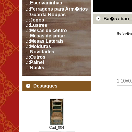
.::Escrivaninhas
.::Ferragens para Arm�rios
.::Guarda-Roupas
Ba�s / bau_
.::Jogos
.::Lustres
.::Mesas de centro
Refer�n
.::Mesas de jantar
.::Mesas Laterais
.::Molduras
.::Novidades
.::Outros
.::Painel
.::Racks
1.10x0
Destaques
Cad_004