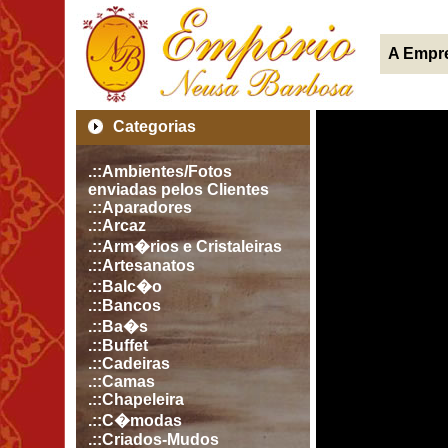
A Empr
Categorias
.::Ambientes/Fotos
enviadas pelos Clientes
.::Aparadores
.::Arcaz
.::Arm�rios e Cristaleiras
.::Artesanatos
.::Balc�o
.::Bancos
.::Ba�s
.::Buffet
.::Cadeiras
.::Camas
.::Chapeleira
.::C�modas
.::Criados-Mudos