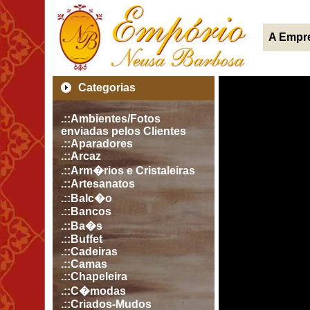
A Empr
Categorias
.::Ambientes/Fotos
enviadas pelos Clientes
.::Aparadores
.::Arcaz
.::Arm�rios e Cristaleiras
.::Artesanatos
.::Balc�o
.::Bancos
.::Ba�s
.::Buffet
.::Cadeiras
.::Camas
.::Chapeleira
.::C�modas
.::Criados-Mudos