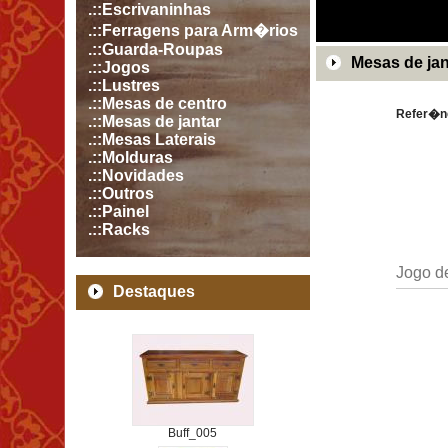
.::Escrivaninhas
.::Ferragens para Arm�rios
.::Guarda-Roupas
Mesas de jan
.::Jogos
.::Lustres
.::Mesas de centro
Refer�n
.::Mesas de jantar
.::Mesas Laterais
.::Molduras
.::Novidades
.::Outros
.::Painel
.::Racks
Jogo d
Destaques
Buff_005