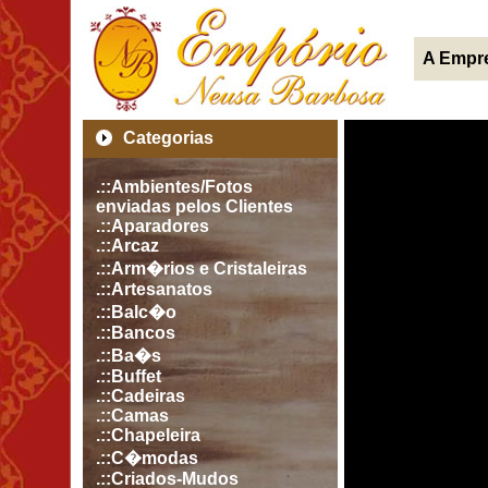
A Empr
Categorias
.::Ambientes/Fotos
enviadas pelos Clientes
.::Aparadores
.::Arcaz
.::Arm�rios e Cristaleiras
.::Artesanatos
.::Balc�o
.::Bancos
.::Ba�s
.::Buffet
.::Cadeiras
.::Camas
.::Chapeleira
.::C�modas
.::Criados-Mudos