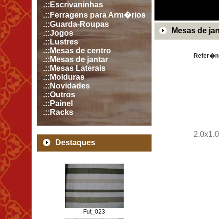
.::Escrivaninhas
.::Ferragens para Arm�rios
.::Guarda-Roupas
Mesas de jan
.::Jogos
.::Lustres
.::Mesas de centro
Refer�n
.::Mesas de jantar
.::Mesas Laterais
.::Molduras
.::Novidades
.::Outros
.::Painel
.::Racks
2.0x1.0
Destaques
Fut_023