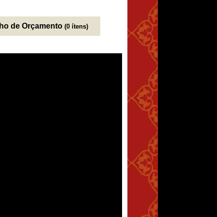
nho de Orçamento
(0 ítens)