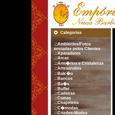
Categorias
.::Ambientes/Fotos
enviadas pelos Clientes
.::Aparadores
.::Arcaz
.::Arm�rios e Cristaleiras
.::Artesanatos
.::Balc�o
.::Bancos
.::Ba�s
.::Buffet
.::Cadeiras
.::Camas
.::Chapeleira
.::C�modas
.::Criados-Mudos