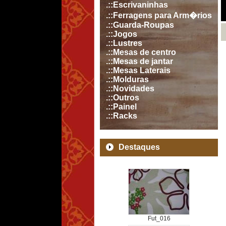
.::Escrivaninhas
.::Ferragens para Arm�rios
.::Guarda-Roupas
.::Jogos
.::Lustres
.::Mesas de centro
.::Mesas de jantar
.::Mesas Laterais
.::Molduras
.::Novidades
.::Outros
.::Painel
.::Racks
Destaques
Fut_016