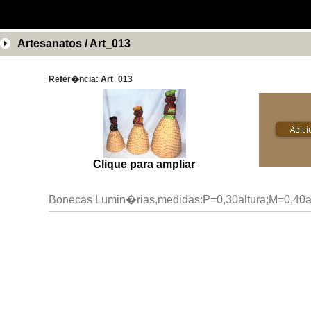
Artesanatos / Art_013
Refer�ncia: Art_013
Clique para ampliar
Bonecas Lumin�rias,medidas:P=0,30altura;M=0,40al