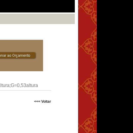
tura;G=0,53altura
<<< Voltar