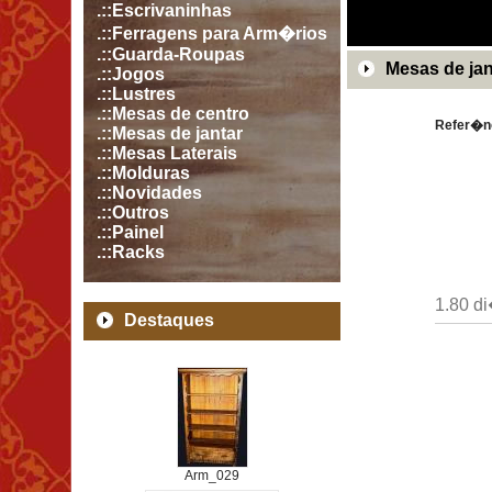
.::Escrivaninhas
.::Ferragens para Arm�rios
.::Guarda-Roupas
Mesas de jan
.::Jogos
.::Lustres
.::Mesas de centro
Refer�n
.::Mesas de jantar
.::Mesas Laterais
.::Molduras
.::Novidades
.::Outros
.::Painel
.::Racks
1.80 d
Destaques
Arm_029