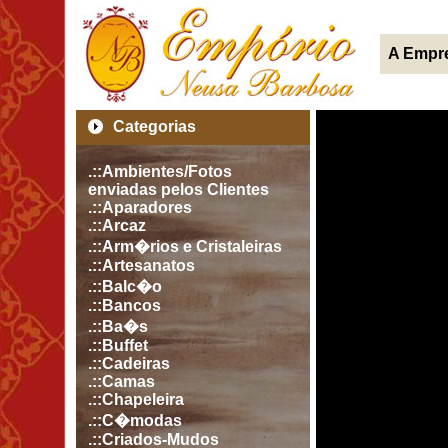
A Empr
Categorias
.::Ambientes/Fotos
enviadas pelos Clientes
.::Aparadores
.::Arcaz
.::Arm�rios e Cristaleiras
.::Artesanatos
.::Balc�o
.::Bancos
.::Ba�s
.::Buffet
.::Cadeiras
.::Camas
.::Chapeleira
.::C�modas
.::Criados-Mudos