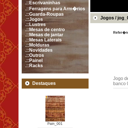
.::Escrivaninhas
.::Ferragens para Arm�rios
.::Guarda-Roupas
Jogos / jog_
.::Jogos
.::Lustres
.::Mesas de centro
Refer�nc
.::Mesas de jantar
.::Mesas Laterais
.::Molduras
.::Novidades
.::Outros
.::Painel
.::Racks
Jogo d
Destaques
banco 
Pain_001