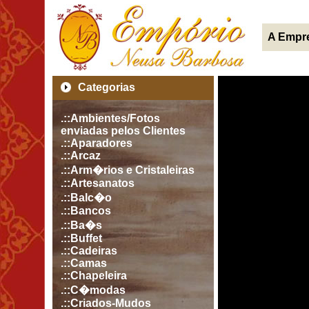
A Empr
Categorias
.::Ambientes/Fotos
enviadas pelos Clientes
.::Aparadores
.::Arcaz
.::Arm�rios e Cristaleiras
.::Artesanatos
.::Balc�o
.::Bancos
.::Ba�s
.::Buffet
.::Cadeiras
.::Camas
.::Chapeleira
.::C�modas
.::Criados-Mudos